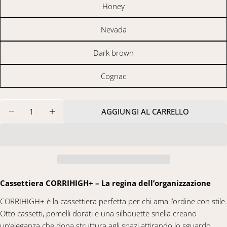
La
Honey
tua
email
Condividi questo prodotto
Nevada
Il
tuo
COPIA
telefono
Condividere
Dark brown
Il
Condividi
Condividi
Pin
tuo
Cognac
su
su
su
messaggio
Facebook
X
Pinterest
Quantità
I campi contrassegnati * sono obbligatori.
AGGIUNGI AL CARRELLO
DIMINUISCI LA QUANTITÀ PER CASSETTIERA CORR
AUMENTA LA QUANTITÀ PER CASSETTIE
INVIA DOMANDA
Cassettiera CORRIHIGH+ – La regina dell’organizzazione
CORRIHIGH+ è la cassettiera perfetta per chi ama l’ordine con stile.
Otto cassetti, pomelli dorati e una silhouette snella creano
un’eleganza che dona struttura agli spazi attirando lo sguardo.