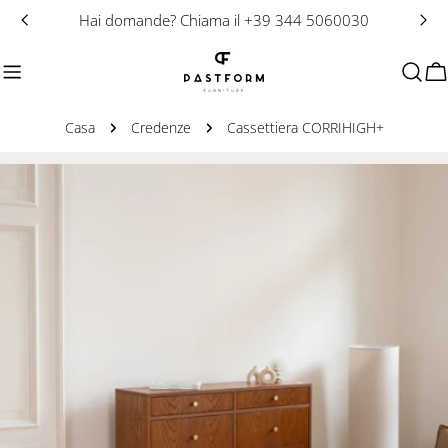
Salta
Hai domande? Chiama il +39 344 5060030
al
contenuto
Ca
Casa
Credenze
Cassettiera CORRIHIGH+
Passa
alle
informazioni
sul
prodotto
Apri supporto 0 in modalità modale