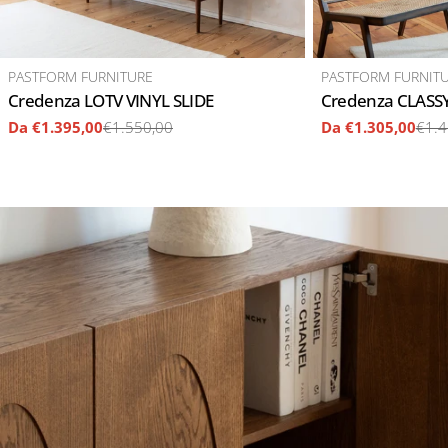
VENDITORE:
VENDITORE:
PASTFORM FURNITURE
PASTFORM FURNIT
TIPO:
Credenza LOTV VINYL SLIDE
TIPO:
Credenza CLAS
Da €1.395,00
€1.550,00
Da €1.305,00
€1.4
Prezzo
Prezzo
Prezzo
Prezzo
di
regolare
di
regolare
vendita
vendita