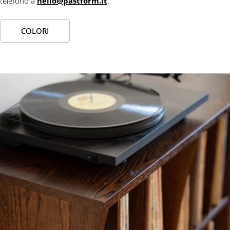
telefono a
hello@pastform.it
.
COLORI