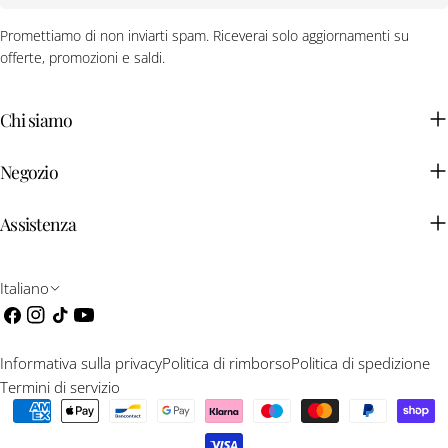
Promettiamo di non inviarti spam. Riceverai solo aggiornamenti su
offerte, promozioni e saldi.
Chi siamo
Negozio
Assistenza
L
Italiano
i
Facebook
Instagram
Tic
Youtube
toc
n
Informativa sulla privacy
Politica di rimborso
Politica di spedizione
g
Termini di servizio
Modalità
u
di