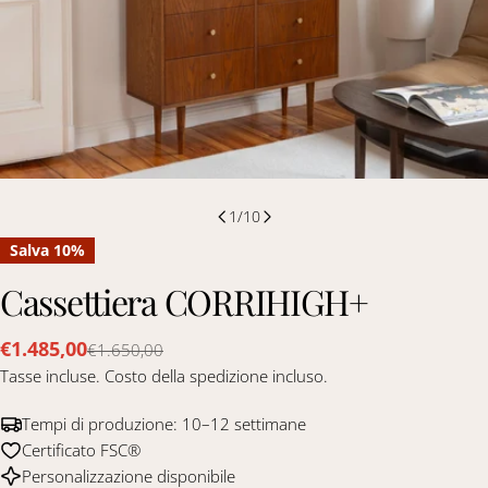
1
/
10
Salva
10%
Cassettiera CORRIHIGH+
€1.485,00
€1.650,00
Prezzo
Prezzo
Tasse incluse. Costo della spedizione incluso.
di
regolare
vendita
Tempi di produzione: 10–12 settimane
Certificato FSC®
Personalizzazione disponibile