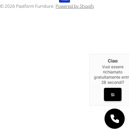
a
pagamento
© 2026
Pastform Furniture
.
Powered by Shopify
Ciao
Vuoi essere
richiamato
gratuitamente ent
28
secondi?
Sì