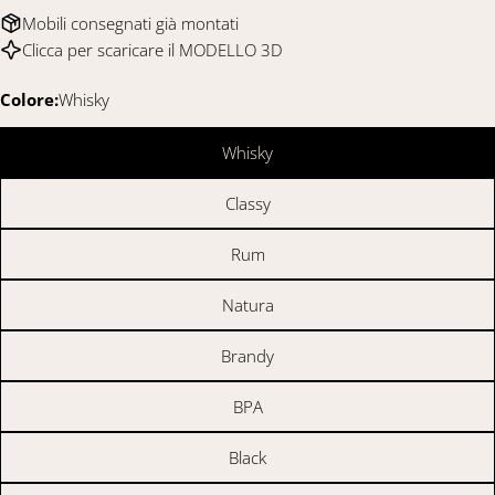
Mobili consegnati già montati
Clicca per scaricare il
MODELLO 3D
Colore:
Whisky
Whisky
Classy
Rum
Natura
Brandy
Fai una domanda
BPA
Il
Black
tuo
nome