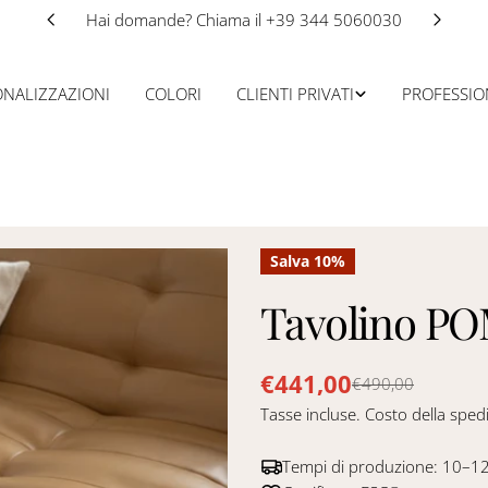
Hai domande? Chiama il +39 344 5060030
NALIZZAZIONI
COLORI
CLIENTI PRIVATI
PROFESSION
Salva
10%
Tavolino P
€441,00
Prezzo
Prezzo
€490,00
Tasse incluse. Costo della sped
di
regolare
vendita
Tempi di produzione: 10–12