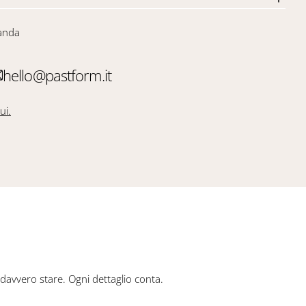
anda
hello@pastform.it
ui.
i davvero stare. Ogni dettaglio conta.