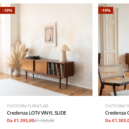
-10%
-10%
VENDITORE:
VENDITORE:
PASTFORM FURNITURE
PASTFORM F
TIPO:
Credenza LOTV VINYL SLIDE
TIPO:
Credenza
Da €1.395,00
€1.550,00
Da €1.305,
Prezzo
Prezzo
Prezzo
Prezzo
di
regolare
di
regolare