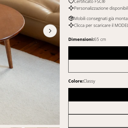
Certificato FSC®
Personalizzazione disponibi
Mobili consegnati già monta
Clicca per scaricare il
MODEL
Apri supporto 1 in modalità moda
Dimensioni:
65 cm
Colore:
Classy