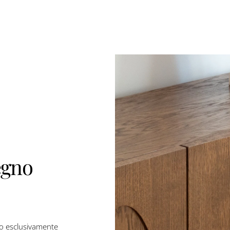
vendita
egno
mo esclusivamente