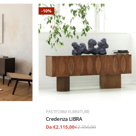
-10%
VENDITORE:
PASTFORM FURNITURE
TIPO:
Credenza LIBRA
Da €2.115,00
€2.350,00
Prezzo
Prezzo
di
regolare